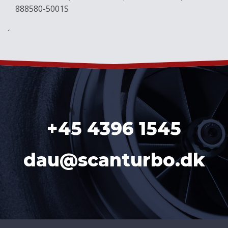
888580-5001S
´
+45 4396 1545
dau@scanturbo.dk