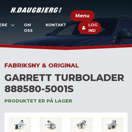
Skip
to
Menu
content
ERE
OM
KONTAKT
LOG
OSS
IND
FABRIKSNY & ORIGINAL
GARRETT TURBOLADER
888580-5001S
PRODUKTET ER PÅ LAGER