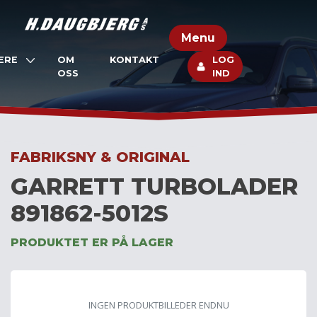
Skip
to
Menu
content
ERE
OM
KONTAKT
LOG
OSS
IND
FABRIKSNY & ORIGINAL
GARRETT TURBOLADER
891862-5012S
PRODUKTET ER PÅ LAGER
INGEN PRODUKTBILLEDER ENDNU