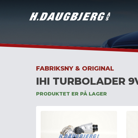
Skip
to
content
FABRIKSNY & ORIGINAL
IHI TURBOLADER 9
PRODUKTET ER PÅ LAGER