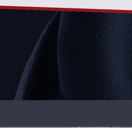
H. DAUGBJERG A/S
|