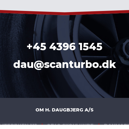
+45 4396 1545
dau@scanturbo.dk
OM H. DAUGBJERG A/S
LITERBUEN 11J
|
2740 SKOVLUNDE
|
DANMAR