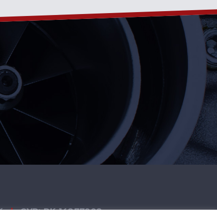
K
|
CVR: DK 14877908