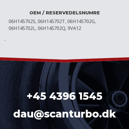
OEM / RESERVEDELSNUMRE
06H145702S, 06H145702T, 06H145702G,
06H145702L, 06H145702Q, 9VA12
´
+45 4396 1545
dau@scanturbo.dk