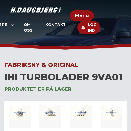
Skip
to
Menu
content
ERE
OM
KONTAKT
LOG
OSS
IND
FABRIKSNY & ORIGINAL
IHI TURBOLADER 9VA01
PRODUKTET ER PÅ LAGER