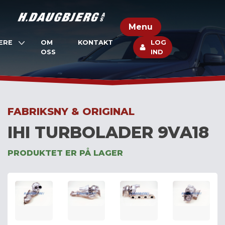
Skip
to
Menu
content
ERE
OM
KONTAKT
LOG
OSS
IND
FABRIKSNY & ORIGINAL
IHI TURBOLADER 9VA18
PRODUKTET ER PÅ LAGER