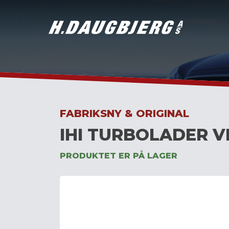
Skip
to
content
FABRIKSNY & ORIGINAL
IHI TURBOLADER V
PRODUKTET ER PÅ LAGER