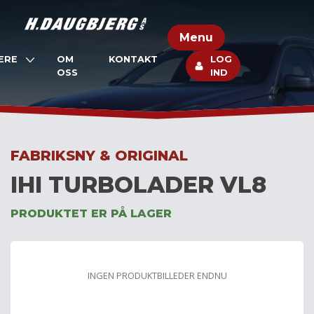
Skip
to
Menu
content
ERE
OM
KONTAKT
LOG
OSS
IND
FABRIKSNY & ORIGINAL
IHI TURBOLADER VL8
PRODUKTET ER PÅ LAGER
INGEN PRODUKTBILLEDER ENDNU