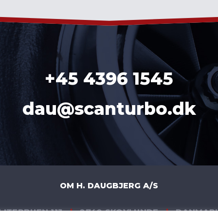
+45 4396 1545
dau@scanturbo.dk
OM H. DAUGBJERG A/S
LITERBUEN 11J
|
2740 SKOVLUNDE
|
DANMAR