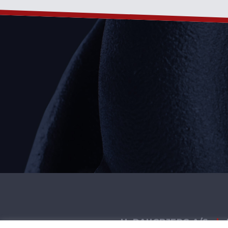
H. DAUGBJERG A/S
|