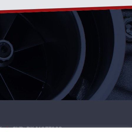
K
|
CVR: DK 14877908