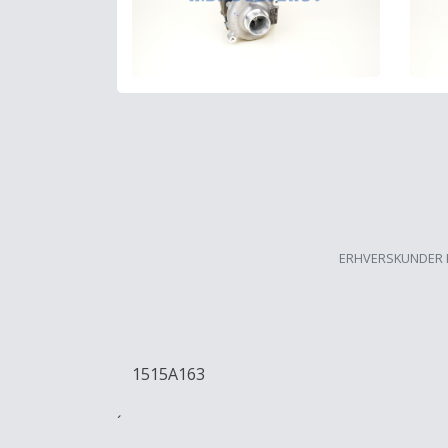
ERHVERSKUNDER 
1515A163
´