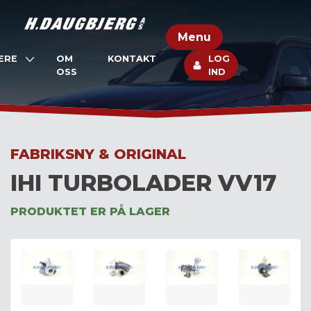
Skip
to
Menu
content
ERE
OM
KONTAKT
LOG
OSS
IND
FABRIKSNY & ORIGINAL
IHI TURBOLADER VV17
PRODUKTET ER PÅ LAGER