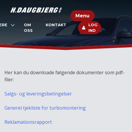
Skip
to
Menu
content
ERE
OM
KONTAKT
LOG
OSS
IND
Her kan du downloade følgende dokumenter som pdf-
filer:
Salgs- og leveringsbetingelser
Generel tjekliste for turbomontering
Reklamationsrapport