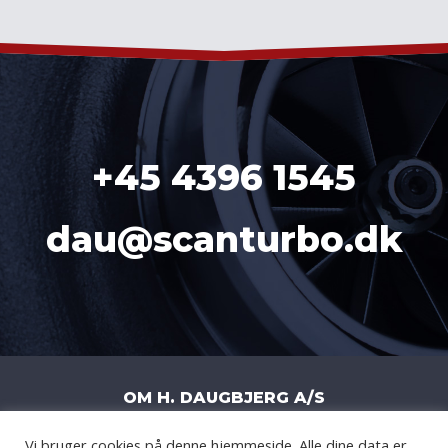
+45 4396 1545
dau@scanturbo.dk
OM H. DAUGBJERG A/S
Vi bruger cookies på denne hjemmeside. Alle dine data er