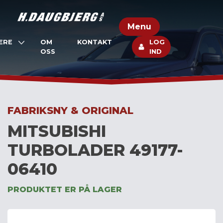
Skip
to
Menu
content
ERE
OM
KONTAKT
LOG
OSS
IND
FABRIKSNY & ORIGINAL
MITSUBISHI
TURBOLADER 49177-
06410
PRODUKTET ER PÅ LAGER