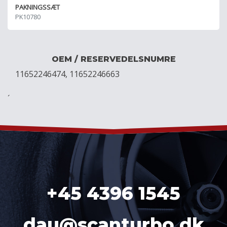
PAKNINGSSÆT
PK10780
OEM / RESERVEDELSNUMRE
11652246474, 11652246663
´
+45 4396 1545
dau@scanturbo.dk