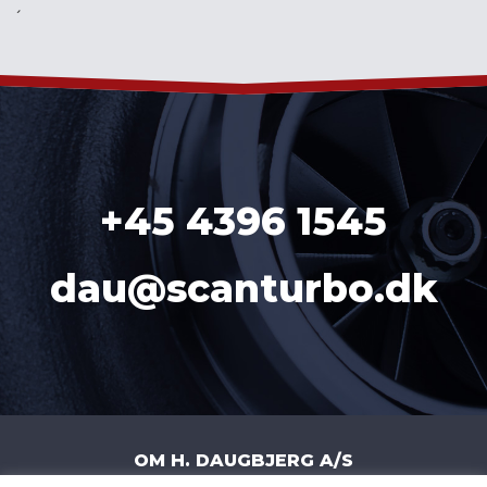
´
+45 4396 1545
dau@scanturbo.dk
OM H. DAUGBJERG A/S