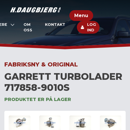
Skip
to
Menu
content
ERE
OM
KONTAKT
LOG
OSS
IND
FABRIKSNY & ORIGINAL
GARRETT TURBOLADER
717858-9010S
PRODUKTET ER PÅ LAGER